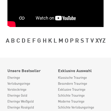
A
B
C
D
E
F
G
H
K
L
M
O
P
R
S
T
V
XYZ
Unsere Bestseller
Exklusive Auswahl
Eheringe
Klassische Trauringe
Verlobungsringe
Besondere Trauringe
Vorsteckringe
Exklusive Trauringe
Eheringe Gold
Schlichte Trauringe
Eheringe Weißgold
Moderne Trauringe
Eheringe Roségold
Schlichte Verlobungsringe