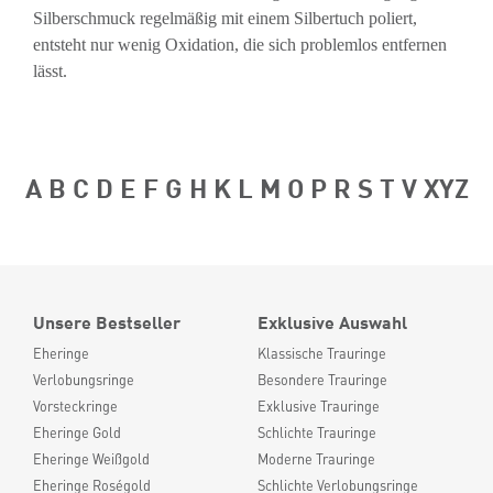
Silberschmuck regelmäßig mit einem Silbertuch poliert,
entsteht nur wenig Oxidation, die sich problemlos entfernen
lässt.
A
B
C
D
E
F
G
H
K
L
M
O
P
R
S
T
V
XYZ
Unsere Bestseller
Exklusive Auswahl
Eheringe
Klassische Trauringe
Verlobungsringe
Besondere Trauringe
Vorsteckringe
Exklusive Trauringe
Eheringe Gold
Schlichte Trauringe
Eheringe Weißgold
Moderne Trauringe
Eheringe Roségold
Schlichte Verlobungsringe