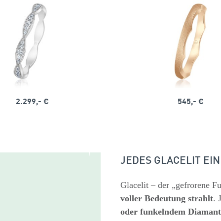
2.299,- €
545,- €
JEDES GLACELIT EI
Glacelit – der „gefrorene F
voller Bedeutung strahlt
. 
oder funkelndem Diamant