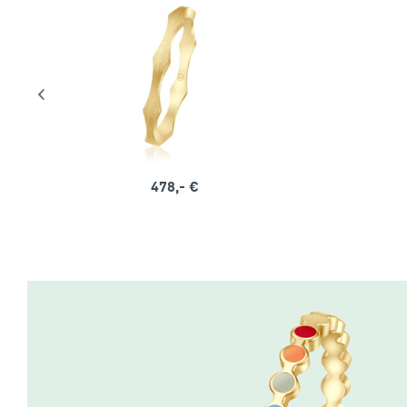
478,- €