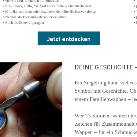
• vier Formen, unendlich kombinierbar
• 
• Rot-, Rosé-, Gelb-, Weißgold oder Tantal – Du entscheidest
• 
• Mit Diamantbesatz oder faszinierenden Oberflächen veredelbar
• 
• Nahtlos steckbar und jederzeit erweiterbar
• 
• Auch als Einzelring tragbar
•
Jetzt
entdecken
DEINE GESCHICHTE –
Ein Siegelring kann vieles s
Symbol mit Geschichte. Ob u
einem Familienwappen – jed
Wer Traditionen weiterführt 
Zeichen für Zusammenhalt u
Wappen – für ein Schmucks