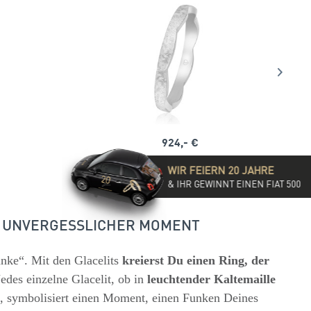
924,- €
WIR FEIERN 20 JAHRE
& IHR GEWINNT EINEN FIAT 500
N UNVERGESSLICHER MOMENT
unke“. Mit den Glacelits
kreierst Du einen Ring, der
Jedes einzelne Glacelit, ob in
leuchtender Kaltemaille
, symbolisiert einen Moment, einen Funken Deines