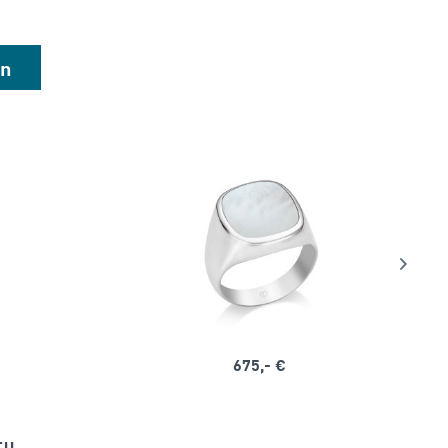
en
675,- €
IL