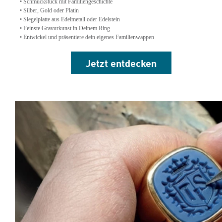
• Schmuckstück mit Familiengeschichte
• Silber, Gold oder Platin
• Siegelplatte aus Edelmetall oder Edelstein
• Feinste Gravurkunst in Deinem Ring
• Entwickel und präsentiere dein eigenes Familienwappen
Jetzt
entdecken