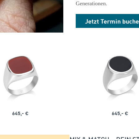
Generationen.
Jetzt Termin buch
645,- €
645,- €
MIX & MATCH – DEIN ST