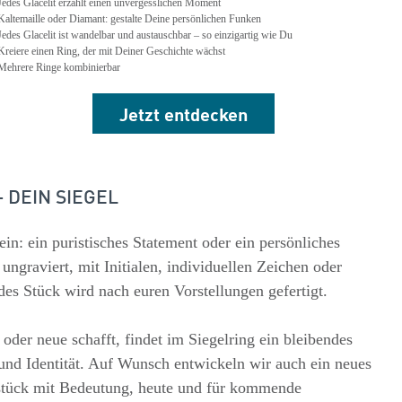
Jedes Glacelit erzählt einen unvergesslichen Moment
Kaltemaille oder Diamant: gestalte Deine persönlichen Funken
Jedes Glacelit ist wandelbar und austauschbar – so einzigartig wie Du
Kreiere einen Ring, der mit Deiner Geschichte wächst
 Mehrere Ringe kombinierbar
Jetzt
entdecken
 DEIN SIEGEL
ein: ein puristisches Statement oder ein persönliches
ngraviert, mit Initialen, individuellen Zeichen oder
es Stück wird nach euren Vorstellungen gefertigt.
oder neue schafft, findet im Siegelring ein bleibendes
nd Identität. Auf Wunsch entwickeln wir auch ein neues
tück mit Bedeutung, heute und für kommende