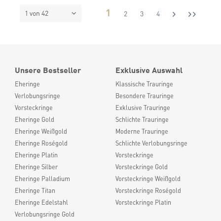
1
1 von 42
2
3
4
Unsere Bestseller
Exklusive Auswahl
Eheringe
Klassische Trauringe
Verlobungsringe
Besondere Trauringe
Vorsteckringe
Exklusive Trauringe
Eheringe Gold
Schlichte Trauringe
Eheringe Weißgold
Moderne Trauringe
Eheringe Roségold
Schlichte Verlobungsringe
Eheringe Platin
Vorsteckringe
Eheringe Silber
Vorsteckringe Gold
Eheringe Palladium
Vorsteckringe Weißgold
Eheringe Titan
Vorsteckringe Roségold
Eheringe Edelstahl
Vorsteckringe Platin
Verlobungsringe Gold