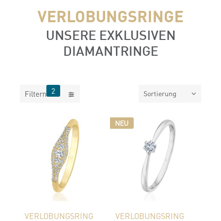
VERLOBUNGSRINGE
UNSERE EXKLUSIVEN
DIAMANTRINGE
FILTER
2
Filtern
Sortierung
NEU
VERLOBUNGSRING
VERLOBUNGSRING