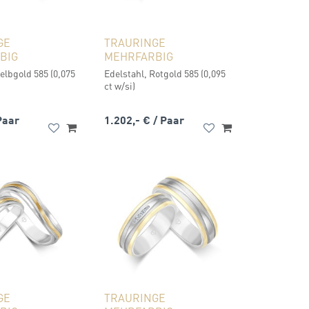
GE
TRAURINGE
BIG
MEHRFARBIG
elbgold 585 (0,075
Edelstahl, Rotgold 585 (0,095
ct w/si)
Paar
1.202,- €
/ Paar
GE
TRAURINGE