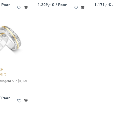
/ Paar
1.209,- €
/ Paar
1.171,- €
GE
BIG
elbgold 585 (0,025
/ Paar