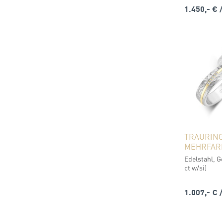
1.450,- €
TRAURIN
MEHRFAR
Edelstahl, G
ct w/si)
1.007,- €