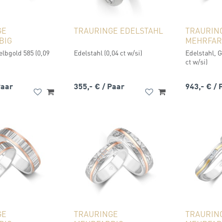
GE
TRAURINGE EDELSTAHL
TRAURIN
BIG
MEHRFAR
elbgold 585 (0,09
Edelstahl (0,04 ct w/si)
Edelstahl, G
ct w/si)
Paar
355,- €
/ Paar
943,- €
/ 
GE
TRAURINGE
TRAURIN