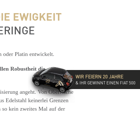
IE EWIGKEIT
ERINGE
m oder Platin entwickelt.
llen Robustheit die
WIR FEIERN 20 JAHRE
& IHR GEWINNT EINEN FIAT 500
alisierung angeht. Von Oberfläche
s Edelstahl keinerlei Grenzen
so kein zweites Mal auf der