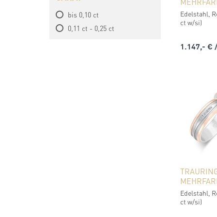
MEHRFAR
Edelstahl, R
bis 0,10 ct
ct w/si)
0,11 ct - 0,25 ct
1.147,- €
TRAURIN
MEHRFAR
Edelstahl, R
ct w/si)