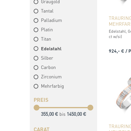
Graugold
Tantal
TRAURIN
Palladium
MEHRFAR
Platin
Edelstahl, G
ct w/si)
Titan
Edelstahl
924,- €
/ 
Silber
Carbon
Zirconium
Mehrfarbig
PREIS
355,00 €
bis
1450,00 €
TRAURIN
CARAT