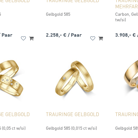
GE GELBGOLD
TRAURINGE GELBGOLD
TRAURIN
MEHRFAR
5
Gelbgold 585
Carbon, Gelb
tw/si)
/ Paar
2.258,- €
/ Paar
3.908,- €
GE GELBGOLD
TRAURINGE GELBGOLD
TRAURIN
 (0,05 ct w/si)
Gelbgold 585 (0,015 ct w/si)
Gelbgold 585