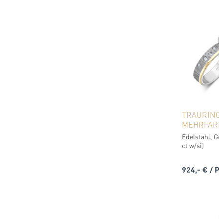
TRAURIN
MEHRFAR
Edelstahl, G
ct w/si)
924,- €
/ 