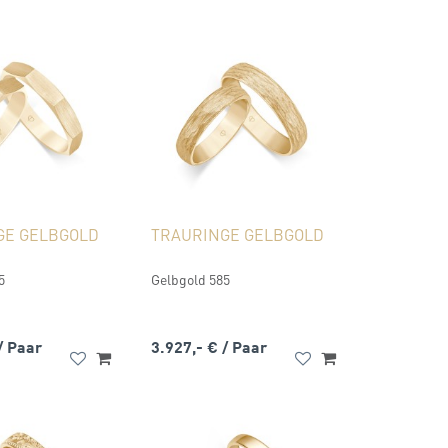
GE GELBGOLD
TRAURINGE GELBGOLD
5
Gelbgold 585
/ Paar
3.927,- €
/ Paar