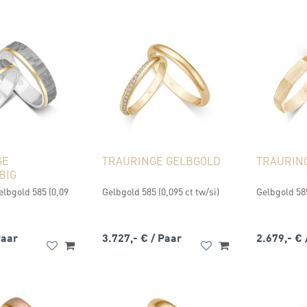
GE
TRAURINGE GELBGOLD
TRAURIN
BIG
elbgold 585 (0,09
Gelbgold 585 (0,095 ct tw/si)
Gelbgold 58
Paar
3.727,- €
/ Paar
2.679,- €