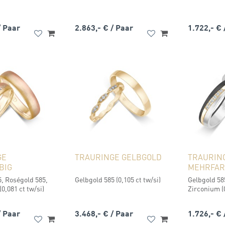
/ Paar
2.863,- €
/ Paar
1.722,- €
GE
TRAURINGE GELBGOLD
TRAURIN
BIG
MEHRFAR
, Roségold 585,
Gelbgold 585 (0,105 ct tw/si)
Gelbgold 585
(0,081 ct tw/si)
Zirconium (0
/ Paar
3.468,- €
/ Paar
1.726,- €