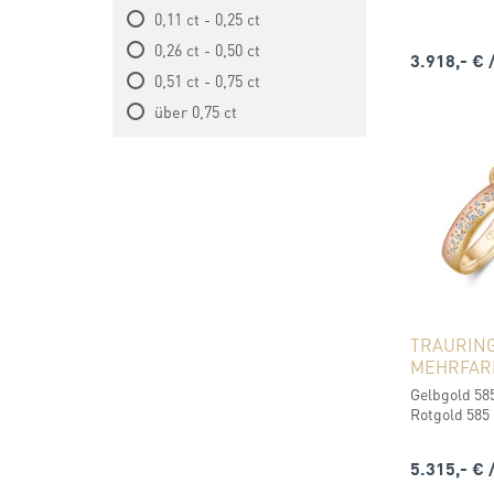
0,11 ct - 0,25 ct
0,26 ct - 0,50 ct
3.918,- €
0,51 ct - 0,75 ct
über 0,75 ct
TRAURIN
MEHRFAR
Gelbgold 585
Rotgold 585 
5.315,- €