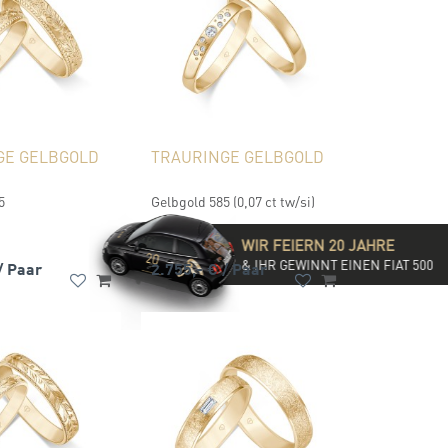
GE GELBGOLD
TRAURINGE GELBGOLD
5
Gelbgold 585 (0,07 ct tw/si)
WIR FEIERN 20 JAHRE
& IHR GEWINNT EINEN FIAT 500
/ Paar
2.755,- €
/ Paar