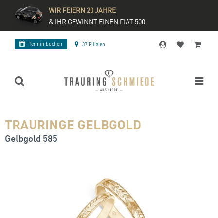
WIR FEIERN 20 JAHRE
& IHR GEWINNT EINEN FIAT 500
Termin buchen
37 Filialen
TRAURINGE GELBGOLD
Gelbgold 585