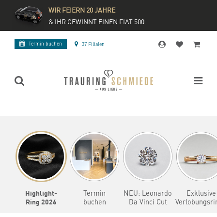
WIR FEIERN 20 JAHRE
& IHR GEWINNT EINEN FIAT 500
Termin buchen
37 Filialen
Highlight-
Termin
NEU: Leonardo
Exklusive
Ring 2026
buchen
Da Vinci Cut
Verlobungsri