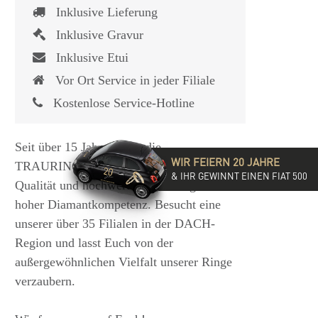
Inklusive Lieferung
Inklusive Gravur
Inklusive Etui
Vor Ort Service in jeder Filiale
Kostenlose Service-Hotline
Seit über 15 Jahren steht die
WIR FEIERN 20 JAHRE
TRAURINGSCHMIEDE für exzellente
& IHR GEWINNT EINEN FIAT 500
Qualität und hochwertige Beratung mit
hoher Diamantkompetenz. Besucht eine
unserer über 35 Filialen in der DACH-
Region und lasst Euch von der
außergewöhnlichen Vielfalt unserer Ringe
verzaubern.