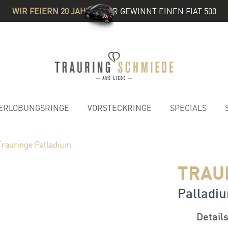
WIR FEIERN 20 JAHRE
& IHR GEWINNT EINEN FIAT 500
ERLOBUNGSRINGE
VORSTECKRINGE
SPECIALS
Trauringe Palladium
TRAU
Palladiu
Detail