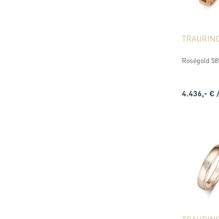
TRAURIN
Roségold 585
4.436,- €