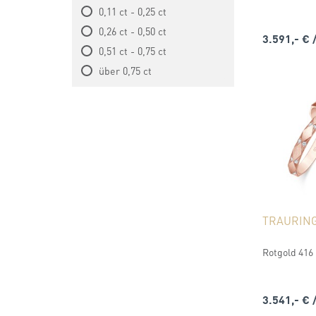
0,11 ct - 0,25 ct
0,26 ct - 0,50 ct
3.591,- €
0,51 ct - 0,75 ct
über 0,75 ct
TRAURIN
Rotgold 416 (
3.541,- €