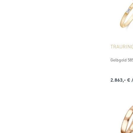
TRAURIN
Gelbgold 585 
2.863,- €