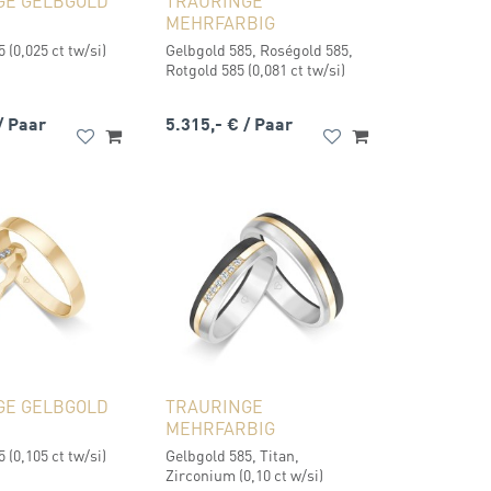
GE GELBGOLD
TRAURINGE
MEHRFARBIG
 (0,025 ct tw/si)
Gelbgold 585, Roségold 585,
Rotgold 585 (0,081 ct tw/si)
/ Paar
5.315,- €
/ Paar
GE GELBGOLD
TRAURINGE
MEHRFARBIG
 (0,105 ct tw/si)
Gelbgold 585, Titan,
Zirconium (0,10 ct w/si)