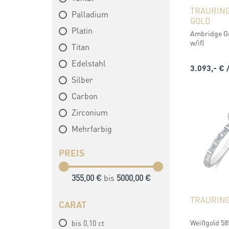
TRAURIN
Palladium
GOLD
Platin
Ambridge Gol
w/if)
Titan
Edelstahl
3.093,- €
Silber
Carbon
Zirconium
Mehrfarbig
PREIS
355,00 €
bis
5000,00 €
TRAURING
CARAT
Weißgold 585
bis 0,10 ct