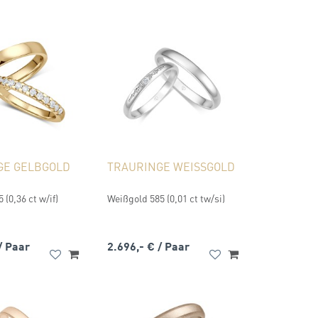
GE GELBGOLD
TRAURINGE WEISSGOLD
 (0,36 ct w/if)
Weißgold 585 (0,01 ct tw/si)
/ Paar
2.696,- €
/ Paar