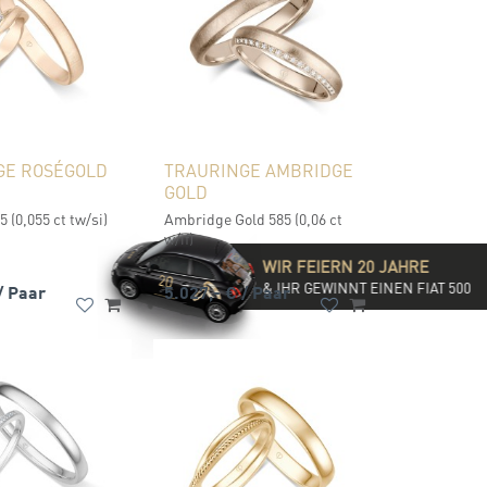
GE ROSÉGOLD
TRAURINGE AMBRIDGE
GOLD
 (0,055 ct tw/si)
Ambridge Gold 585 (0,06 ct
w/if)
WIR FEIERN 20 JAHRE
& IHR GEWINNT EINEN FIAT 500
/ Paar
5.027,- €
/ Paar