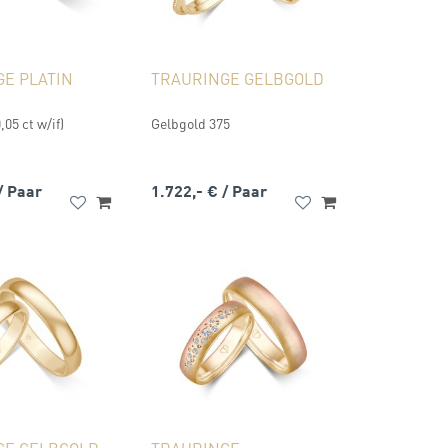
E PLATIN
TRAURINGE GELBGOLD
,05 ct w/if)
Gelbgold 375
/ Paar
1.722,- €
/ Paar