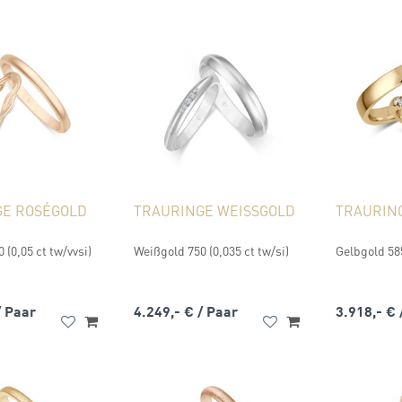
GE ROSÉGOLD
TRAURINGE WEISSGOLD
TRAURIN
 (0,05 ct tw/vvsi)
Weißgold 750 (0,035 ct tw/si)
Gelbgold 585
/ Paar
4.249,- €
/ Paar
3.918,- €