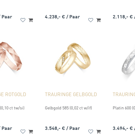
/ Paar
4.238,- €
/ Paar
2.118,- €
GE ROTGOLD
TRAURINGE GELBGOLD
TRAURING
0,10 ct tw/si)
Gelbgold 585 (0,02 ct w/if)
Platin 600 (0
/ Paar
3.548,- €
/ Paar
3.494,- €