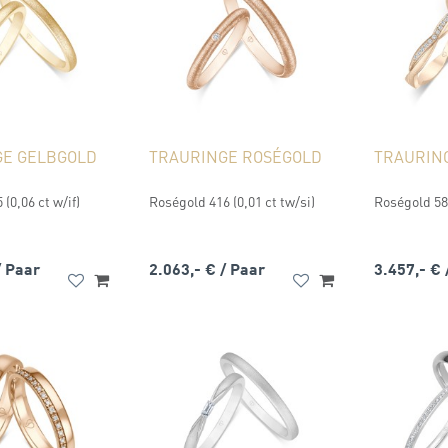
GE GELBGOLD
TRAURINGE ROSÉGOLD
TRAURIN
(0,06 ct w/if)
Roségold 416 (0,01 ct tw/si)
Roségold 585
/ Paar
2.063,- €
/ Paar
3.457,- €