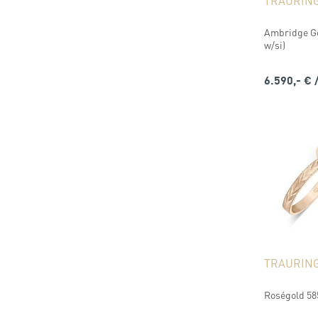
TRAURIN
Ambridge Gol
w/si)
6.590,- €
TRAURIN
Roségold 58