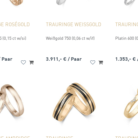
GE ROSÉGOLD
TRAURINGE WEISSGOLD
TRAURING
 (0,15 ct w/si)
Weißgold 750 (0,06 ct w/if)
Platin 600 (0
/ Paar
3.911,- €
/ Paar
1.353,- €