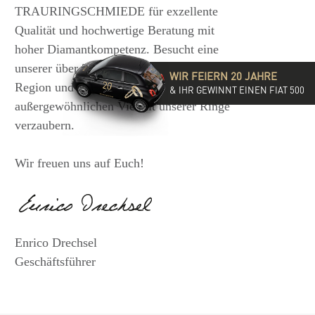
TRAURINGSCHMIEDE für exzellente
Qualität und hochwertige Beratung mit
hoher Diamantkompetenz. Besucht eine
unserer über 35 Filialen in der DACH-
WIR FEIERN 20 JAHRE
Region und lasst Euch von der
& IHR GEWINNT EINEN FIAT 500
außergewöhnlichen Vielfalt unserer Ringe
verzaubern.
Wir freuen uns auf Euch!
Enrico Drechsel
Geschäftsführer