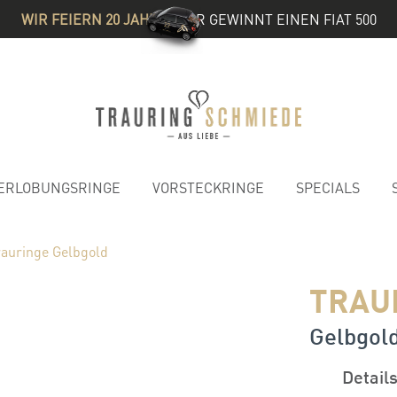
WIR FEIERN 20 JAHRE
& IHR GEWINNT EINEN FIAT 500
ERLOBUNGSRINGE
VORSTECKRINGE
SPECIALS
rauringe Gelbgold
TRAU
Gelbgol
Detail