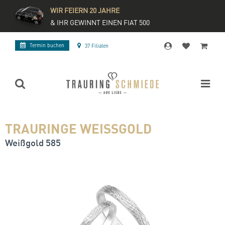
WIR FEIERN 20 JAHRE
& IHR GEWINNT EINEN FIAT 500
Termin buchen
37 Filialen
TRAURINGE WEISSGOLD
Weißgold 585