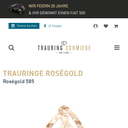
WIR FEIERN 20 JAHRE
& IHR GEWINNT EINEN FIAT 500
Termin buchen
37 Filialen
TRAURINGE ROSÉGOLD
Roségold 585