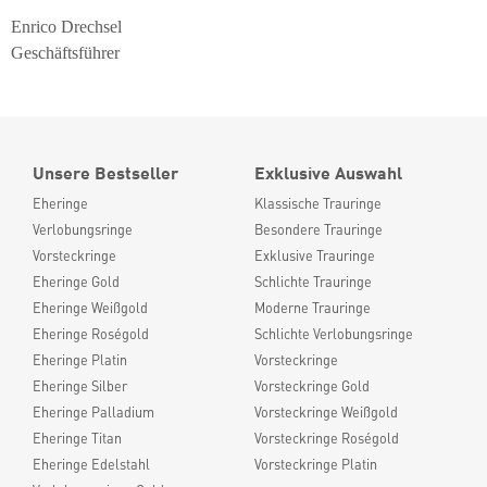
Enrico Drechsel
Geschäftsführer
Unsere Bestseller
Exklusive Auswahl
Eheringe
Klassische Trauringe
Verlobungsringe
Besondere Trauringe
Vorsteckringe
Exklusive Trauringe
Eheringe Gold
Schlichte Trauringe
Eheringe Weißgold
Moderne Trauringe
Eheringe Roségold
Schlichte Verlobungsringe
Eheringe Platin
Vorsteckringe
Eheringe Silber
Vorsteckringe Gold
Eheringe Palladium
Vorsteckringe Weißgold
Eheringe Titan
Vorsteckringe Roségold
Eheringe Edelstahl
Vorsteckringe Platin