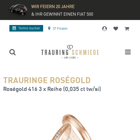
WIR FEIERN 20 JAHRE
& IHR GEWINNT EINEN FIAT 500
Termin buchen
37 Filialen
TRAURINGE ROSÉGOLD
Roségold 416 3 x Reihe (0,035 ct tw/si)