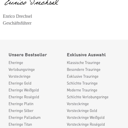
Enrico Drechsel
Geschäftsführer
Unsere Bestseller
Exklusive Auswahl
Eheringe
Klassische Trauringe
Verlobungsringe
Besondere Trauringe
Vorsteckringe
Exklusive Trauringe
Eheringe Gold
Schlichte Trauringe
Eheringe Weißgold
Moderne Trauringe
Eheringe Roségold
Schlichte Verlobungsringe
Eheringe Platin
Vorsteckringe
Eheringe Silber
Vorsteckringe Gold
Eheringe Palladium
Vorsteckringe Weißgold
Eheringe Titan
Vorsteckringe Roségold