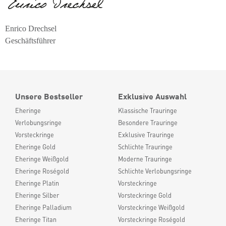
Enrico Drechsel
Geschäftsführer
Unsere Bestseller
Exklusive Auswahl
Eheringe
Klassische Trauringe
Verlobungsringe
Besondere Trauringe
Vorsteckringe
Exklusive Trauringe
Eheringe Gold
Schlichte Trauringe
Eheringe Weißgold
Moderne Trauringe
Eheringe Roségold
Schlichte Verlobungsringe
Eheringe Platin
Vorsteckringe
Eheringe Silber
Vorsteckringe Gold
Eheringe Palladium
Vorsteckringe Weißgold
Eheringe Titan
Vorsteckringe Roségold