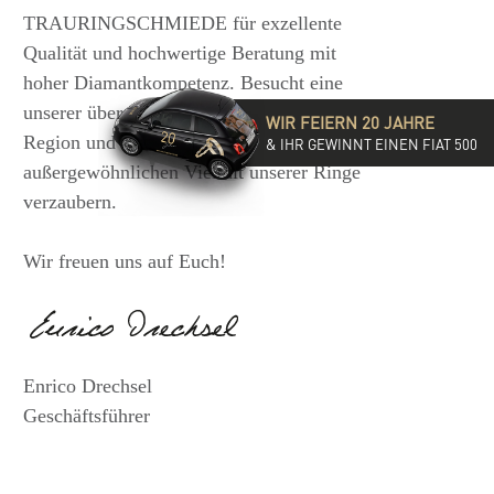
TRAURINGSCHMIEDE für exzellente
Qualität und hochwertige Beratung mit
hoher Diamantkompetenz. Besucht eine
unserer über 35 Filialen in der DACH-
WIR FEIERN 20 JAHRE
Region und lasst Euch von der
& IHR GEWINNT EINEN FIAT 500
außergewöhnlichen Vielfalt unserer Ringe
verzaubern.
Wir freuen uns auf Euch!
Enrico Drechsel
Geschäftsführer