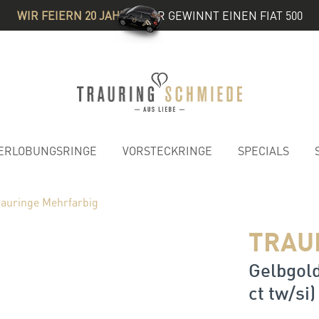
WIR FEIERN 20 JAHRE
& IHR GEWINNT EINEN FIAT 500
ERLOBUNGSRINGE
VORSTECKRINGE
SPECIALS
rauringe Mehrfarbig
TRAU
Gelbgold
ct tw/si)