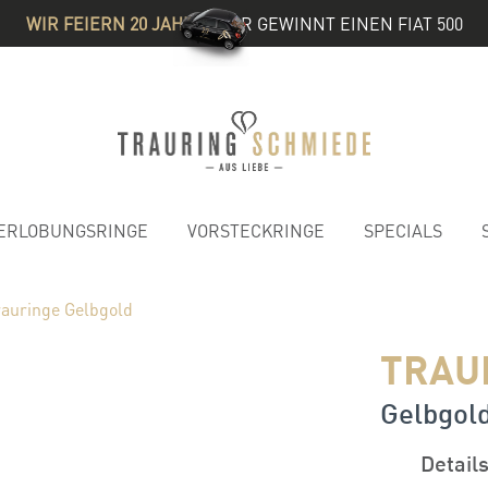
WIR FEIERN 20 JAHRE
& IHR GEWINNT EINEN FIAT 500
ERLOBUNGSRINGE
VORSTECKRINGE
SPECIALS
rauringe Gelbgold
TRAU
Gelbgol
Detail