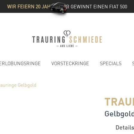
WIR FEIERN 20 JAHRE
& IHR GEWINNT EINEN FIAT 500
ERLOBUNGSRINGE
VORSTECKRINGE
SPECIALS
rauringe Gelbgold
TRAU
Gelbgol
Detail