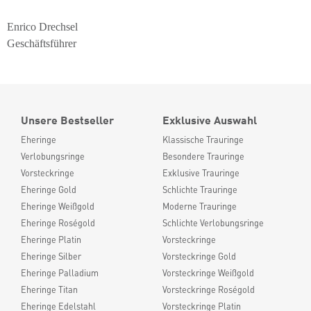
Enrico Drechsel
Geschäftsführer
Unsere Bestseller
Exklusive Auswahl
Eheringe
Klassische Trauringe
Verlobungsringe
Besondere Trauringe
Vorsteckringe
Exklusive Trauringe
Eheringe Gold
Schlichte Trauringe
Eheringe Weißgold
Moderne Trauringe
Eheringe Roségold
Schlichte Verlobungsringe
Eheringe Platin
Vorsteckringe
Eheringe Silber
Vorsteckringe Gold
Eheringe Palladium
Vorsteckringe Weißgold
Eheringe Titan
Vorsteckringe Roségold
Eheringe Edelstahl
Vorsteckringe Platin