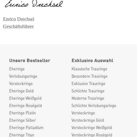
Enrico Drechsel
Geschäftsführer
Unsere Bestseller
Exklusive Auswahl
Eheringe
Klassische Trauringe
Verlobungsringe
Besondere Trauringe
Vorsteckringe
Exklusive Trauringe
Eheringe Gold
Schlichte Trauringe
Eheringe Weißgold
Moderne Trauringe
Eheringe Roségold
Schlichte Verlobungsringe
Eheringe Platin
Vorsteckringe
Eheringe Silber
Vorsteckringe Gold
Eheringe Palladium
Vorsteckringe Weißgold
Eheringe Titan
Vorsteckringe Roségold