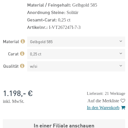
Material / Feingehalt:
Gelbgold 585
Anordnung Steine:
Solitär
Gesamt-Carat:
0,25 ct
Artikelnr.:
I-VT267247I-7-3
Material
Gelbgold 585
Carat
0,25 ct
Qualität
w/si
1.198,- €
Lieferzeit: 21 Werktage
Auf die Merkliste
inkl. MwSt.
In den Warenkorb
In einer Filiale anschauen