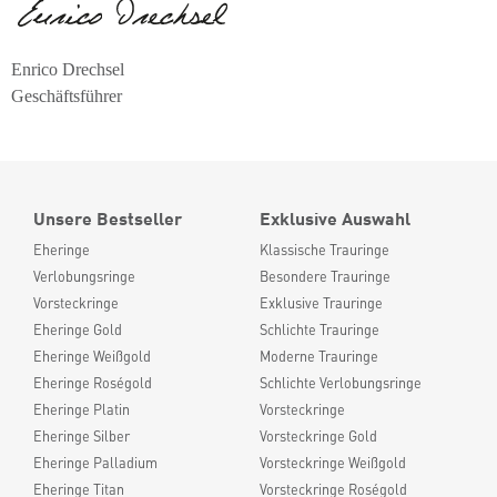
Enrico Drechsel
Geschäftsführer
Unsere Bestseller
Exklusive Auswahl
Eheringe
Klassische Trauringe
Verlobungsringe
Besondere Trauringe
Vorsteckringe
Exklusive Trauringe
Eheringe Gold
Schlichte Trauringe
Eheringe Weißgold
Moderne Trauringe
Eheringe Roségold
Schlichte Verlobungsringe
Eheringe Platin
Vorsteckringe
Eheringe Silber
Vorsteckringe Gold
Eheringe Palladium
Vorsteckringe Weißgold
Eheringe Titan
Vorsteckringe Roségold