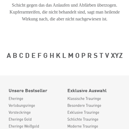
Schicht gegen das das Anlaufen und Abfärben überzogen.
Kupferarmreifen, die nicht behandelt sind, sagt man heilende
Wirkung nach, die aber nicht nachgewiesen ist.
A
B
C
D
E
F
G
H
K
L
M
O
P
R
S
T
V
XYZ
Unsere Bestseller
Exklusive Auswahl
Eheringe
Klassische Trauringe
Verlobungsringe
Besondere Trauringe
Vorsteckringe
Exklusive Trauringe
Eheringe Gold
Schlichte Trauringe
Eheringe Weißgold
Moderne Trauringe