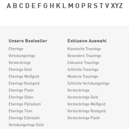
A
B
C
D
E
F
G
H
K
L
M
O
P
R
S
T
V
XYZ
Unsere Bestseller
Exklusive Auswahl
Eheringe
Klassische Trauringe
Verlobungsringe
Besondere Trauringe
Vorsteckringe
Exklusive Trauringe
Eheringe Gold
Schlichte Trauringe
Eheringe Weißgold
Moderne Trauringe
Eheringe Roségold
Schlichte Verlobungsringe
Eheringe Platin
Vorsteckringe
Eheringe Silber
Vorsteckringe Gold
Eheringe Palladium
Vorsteckringe Weißgold
Eheringe Titan
Vorsteckringe Roségold
Eheringe Edelstahl
Vorsteckringe Platin
Verlobungsringe Gold