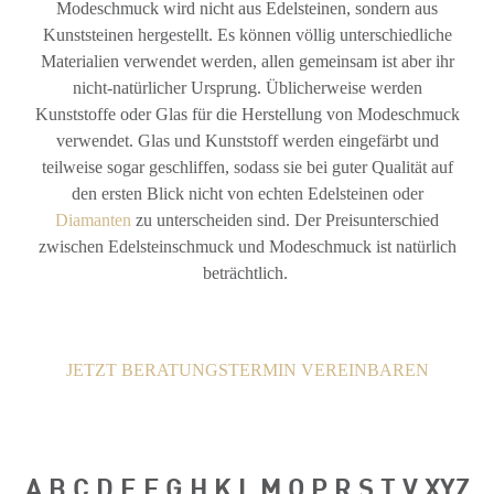
Modeschmuck wird nicht aus Edelsteinen, sondern aus
Kunststeinen hergestellt. Es können völlig unterschiedliche
Materialien verwendet werden, allen gemeinsam ist aber ihr
nicht-natürlicher Ursprung. Üblicherweise werden
Kunststoffe oder Glas für die Herstellung von Modeschmuck
verwendet. Glas und Kunststoff werden eingefärbt und
teilweise sogar geschliffen, sodass sie bei guter Qualität auf
den ersten Blick nicht von echten Edelsteinen oder
Diamanten
zu unterscheiden sind. Der Preisunterschied
zwischen Edelsteinschmuck und Modeschmuck ist natürlich
beträchtlich.
JETZT BERATUNGSTERMIN VEREINBAREN
A
B
C
D
E
F
G
H
K
L
M
O
P
R
S
T
V
XYZ