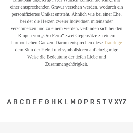
einer entsprechenden Gravur versehen werden, wodurch ein
personifiziertes Unikat entsteht. Ähnlich wie bei einer Ehe,
bei der die Herzen zweier Individuen miteinander
verschmelzen und zu einem werden, verbinden sich bei den
Ringen von „Oro Ferro“ zwei Gegensätze zu einem
harmonischen Ganzen. Darum entsprechen diese
Trauringe
dem Sinn der Heirat und symbolisieren auf einzigartige
Weise die Bedeutung der tiefen Liebe und
Zusammengehörigkeit.
A
B
C
D
E
F
G
H
K
L
M
O
P
R
S
T
V
XYZ