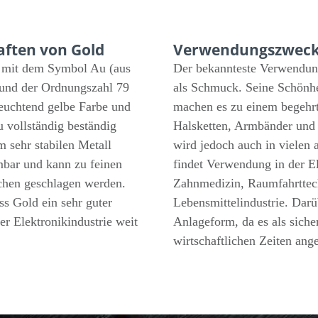
aften von Gold
Verwendungszweck
t mit dem Symbol Au (aus
Der bekannteste Verwendun
 und der Ordnungszahl 79
als Schmuck. Seine Schönhei
leuchtend gelbe Farbe und
machen es zu einem begehrt
u vollständig beständig
Halsketten, Armbänder und
 sehr stabilen Metall
wird jedoch auch in vielen 
mbar und kann zu feinen
findet Verwendung in der E
chen geschlagen werden.
Zahnmedizin, Raumfahrttech
ass Gold ein sehr guter
Lebensmittelindustrie. Darü
 der Elektronikindustrie weit
Anlageform, da es als siche
wirtschaftlichen Zeiten ang