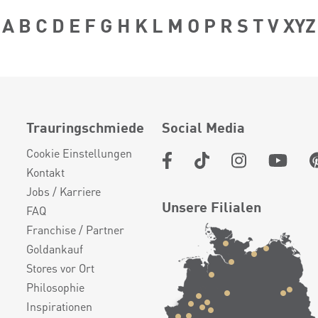
A
B
C
D
E
F
G
H
K
L
M
O
P
R
S
T
V
XYZ
Trauringschmiede
Social Media
Cookie Einstellungen
Kontakt
Jobs / Karriere
Unsere Filialen
FAQ
Franchise / Partner
Goldankauf
Stores vor Ort
Philosophie
Inspirationen