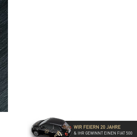
WIR FEIERN 20 JAHRE
& IHR GEWINNT EINEN FIAT 500