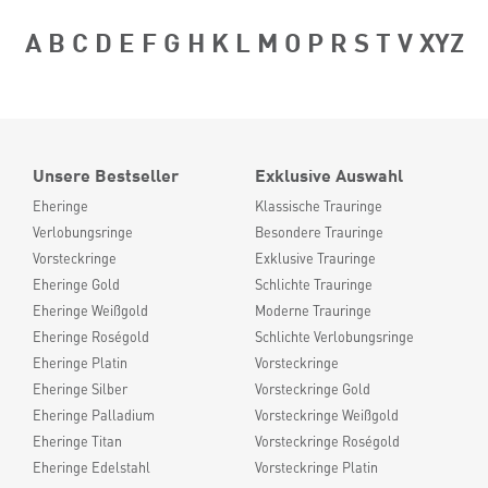
A
B
C
D
E
F
G
H
K
L
M
O
P
R
S
T
V
XYZ
Unsere Bestseller
Exklusive Auswahl
Eheringe
Klassische Trauringe
Verlobungsringe
Besondere Trauringe
Vorsteckringe
Exklusive Trauringe
Eheringe Gold
Schlichte Trauringe
Eheringe Weißgold
Moderne Trauringe
Eheringe Roségold
Schlichte Verlobungsringe
Eheringe Platin
Vorsteckringe
Eheringe Silber
Vorsteckringe Gold
Eheringe Palladium
Vorsteckringe Weißgold
Eheringe Titan
Vorsteckringe Roségold
Eheringe Edelstahl
Vorsteckringe Platin