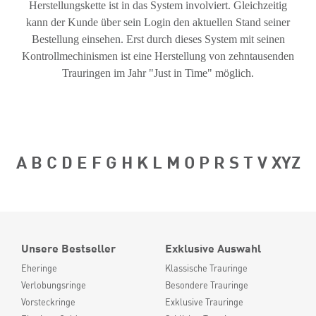
Herstellungskette ist in das System involviert. Gleichzeitig
kann der Kunde über sein Login den aktuellen Stand seiner
Bestellung einsehen. Erst durch dieses System mit seinen
Kontrollmechinismen ist eine Herstellung von zehntausenden
Trauringen im Jahr "Just in Time" möglich.
A
B
C
D
E
F
G
H
K
L
M
O
P
R
S
T
V
XYZ
Unsere Bestseller
Exklusive Auswahl
Eheringe
Klassische Trauringe
Verlobungsringe
Besondere Trauringe
Vorsteckringe
Exklusive Trauringe