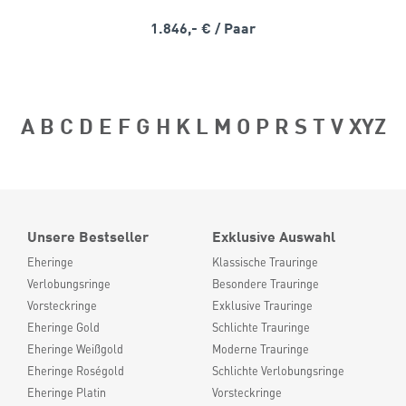
1.846,- €
/ Paar
A
B
C
D
E
F
G
H
K
L
M
O
P
R
S
T
V
XYZ
Unsere Bestseller
Exklusive Auswahl
Eheringe
Klassische Trauringe
Verlobungsringe
Besondere Trauringe
Vorsteckringe
Exklusive Trauringe
Eheringe Gold
Schlichte Trauringe
Eheringe Weißgold
Moderne Trauringe
Eheringe Roségold
Schlichte Verlobungsringe
Eheringe Platin
Vorsteckringe