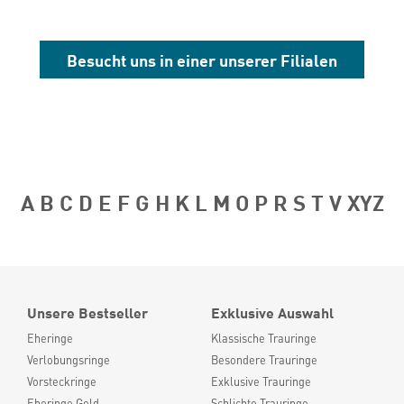
Besucht uns in einer unserer Filialen
A
B
C
D
E
F
G
H
K
L
M
O
P
R
S
T
V
XYZ
Unsere Bestseller
Exklusive Auswahl
Eheringe
Klassische Trauringe
Verlobungsringe
Besondere Trauringe
Vorsteckringe
Exklusive Trauringe
Eheringe Gold
Schlichte Trauringe