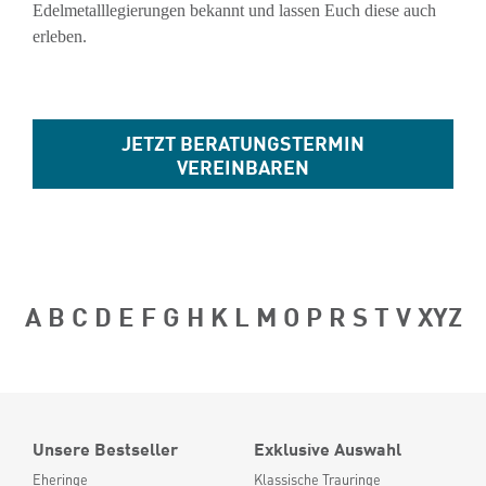
Edelmetalllegierungen bekannt und lassen Euch diese auch
erleben.
JETZT BERATUNGSTERMIN
VEREINBAREN
A
B
C
D
E
F
G
H
K
L
M
O
P
R
S
T
V
XYZ
Unsere Bestseller
Exklusive Auswahl
Eheringe
Klassische Trauringe