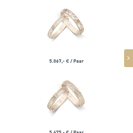
5.067,- €
/ Paar
5.675,- €
/ Paar