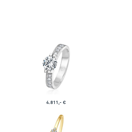
4.811,- €