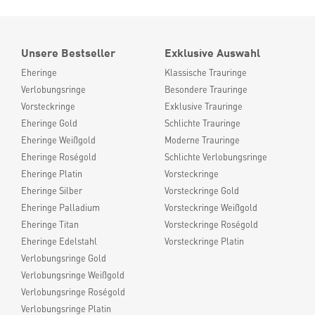
Unsere Bestseller
Exklusive Auswahl
Eheringe
Klassische Trauringe
Verlobungsringe
Besondere Trauringe
Vorsteckringe
Exklusive Trauringe
Eheringe Gold
Schlichte Trauringe
Eheringe Weißgold
Moderne Trauringe
Eheringe Roségold
Schlichte Verlobungsringe
Eheringe Platin
Vorsteckringe
Eheringe Silber
Vorsteckringe Gold
Eheringe Palladium
Vorsteckringe Weißgold
Eheringe Titan
Vorsteckringe Roségold
Eheringe Edelstahl
Vorsteckringe Platin
Verlobungsringe Gold
Verlobungsringe Weißgold
Verlobungsringe Roségold
Verlobungsringe Platin