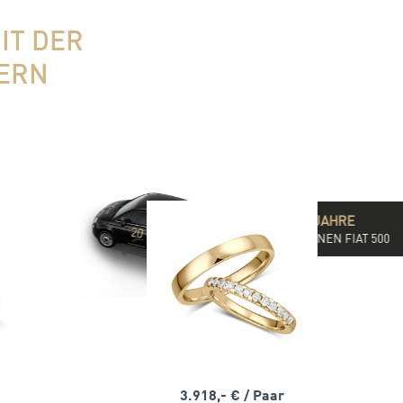
IT DER
TERN
WIR FEIERN 20 JAHRE
& IHR GEWINNT EINEN FIAT 500
3.918,- €
/ Paar