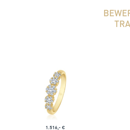
BEWER
TRA
1.516,- €