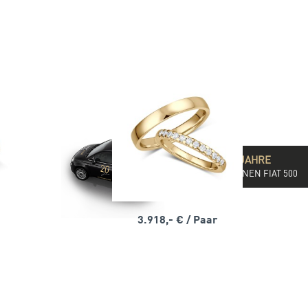
WIR FEIERN 20 JAHRE
& IHR GEWINNT EINEN FIAT 500
3.918,- €
/ Paar