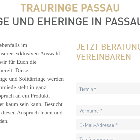
TRAURINGE PASSAU
GE UND EHERINGE IN PASSA
JETZT BERATUN
ebenfalls im
serer exklusiven Auswahl
VEREINBAREN
wir für Euch die
ereit. Diese
nge und Solitärringe werden
hmiede steht in ganz
Termin *
spruch an ein Produkt,
er kaum sein kann. Besucht
 diesen Anspruch leben und
den.