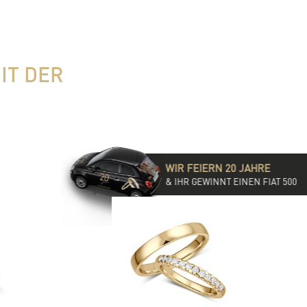
IT DER
WIR FEIERN 20 JAHRE
& IHR GEWINNT EINEN FIAT 500