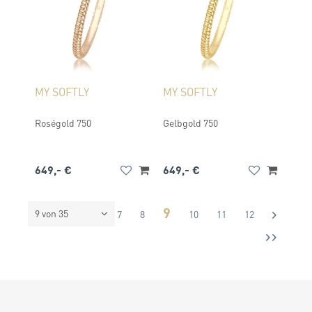
MY SOFTLY
MY SOFTLY
Roségold 750
Gelbgold 750
649,- €
649,- €
9
9 von 35
6
7
8
10
11
12