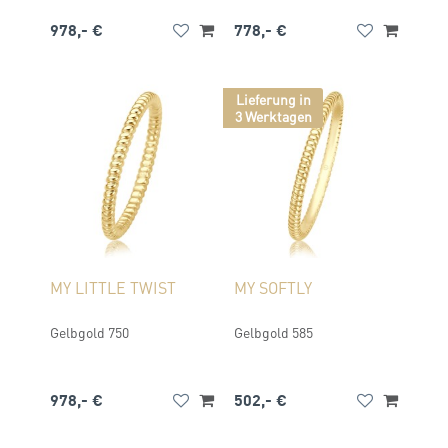
978,- €
778,- €
Lieferung in
3 Werktagen
MY LITTLE TWIST
MY SOFTLY
Gelbgold 750
Gelbgold 585
978,- €
502,- €