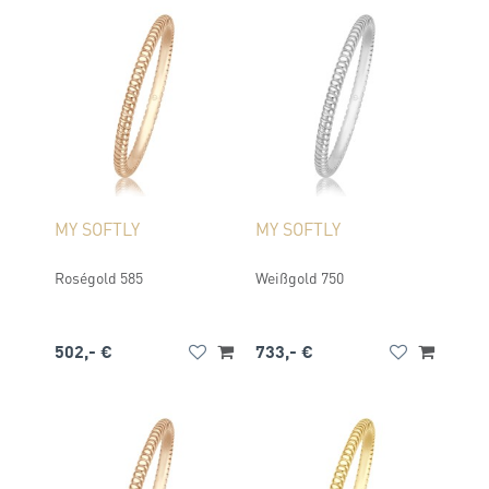
MY SOFTLY
MY SOFTLY
Roségold 585
Weißgold 750
502,- €
733,- €