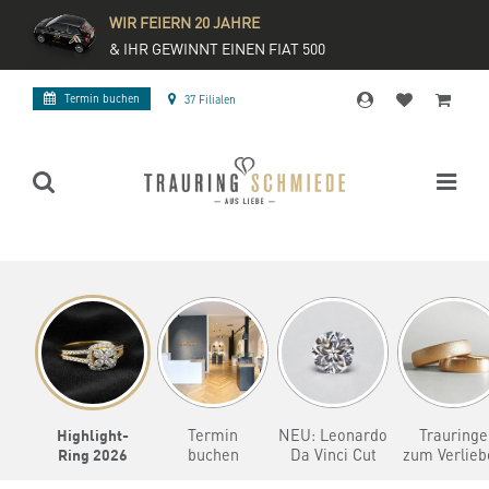
WIR FEIERN 20 JAHRE
& IHR GEWINNT EINEN FIAT 500
Termin buchen
37 Filialen
Highlight-
Termin
NEU: Leonardo
Trauringe
Ring 2026
buchen
Da Vinci Cut
zum Verlieb