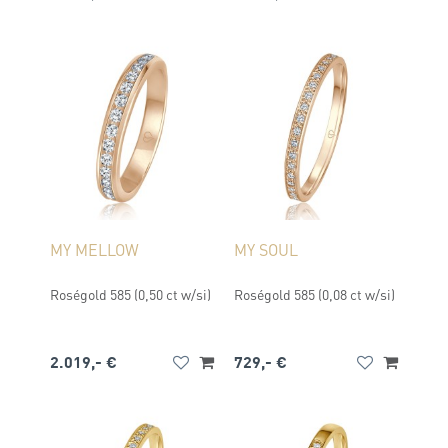
MY MELLOW
MY SOUL
Roségold 585 (0,50 ct w/si)
Roségold 585 (0,08 ct w/si)
2.019,- €
729,- €