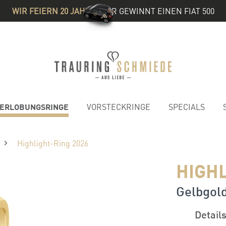
WIR FEIERN 20 JAHRE
& IHR GEWINNT EINEN FIAT 500
ERLOBUNGSRINGE
VORSTECKRINGE
SPECIALS
Highlight-Ring 2026
HIGHL
Gelbgold
Detail