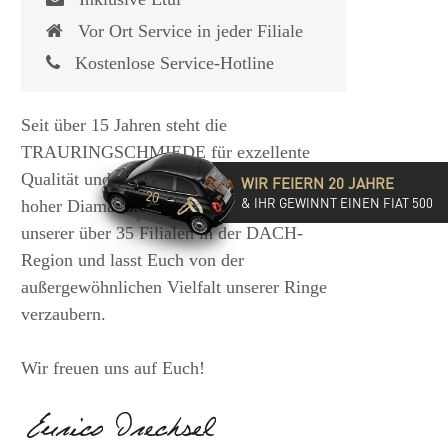
Vor Ort Service in jeder Filiale
Kostenlose Service-Hotline
Seit über 15 Jahren steht die
TRAURINGSCHMIEDE für exzellente
Qualität und hochwertige Beratung mit
WIR FEIERN 20 JAHRE
& IHR GEWINNT EINEN FIAT 500
hoher Diamantkompetenz. Besucht eine
unserer über 35 Filialen in der DACH-
Region und lasst Euch von der
außergewöhnlichen Vielfalt unserer Ringe
verzaubern.
Wir freuen uns auf Euch!