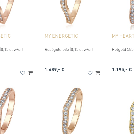
ETIC
MY ENERGETIC
MY HEAR
0,15 ct w/si)
Roségold 585 (0,15 ct w/si)
Rotgold 585 
1.489,- €
1.195,- €