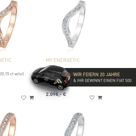
GETIC
MY ENERGETIC
(0,15 ct w/si)
Weißgold 750 (0,15 ct w/si)
WIR FEIERN 20 JAHRE
& IHR GEWINNT EINEN FIAT 500
2.098,- €