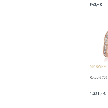
943,- €
MY SWEE
Rotgold 750 (
1.321,- €