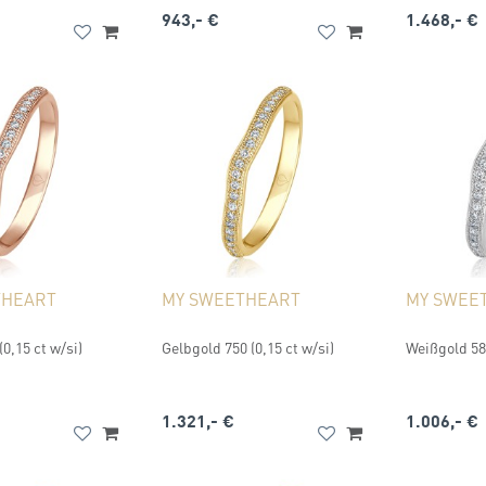
943,- €
1.468,- €
THEART
MY SWEETHEART
MY SWEE
0,15 ct w/si)
Gelbgold 750 (0,15 ct w/si)
Weißgold 585
1.321,- €
1.006,- €