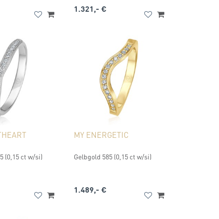
1.321,- €
THEART
MY ENERGETIC
 (0,15 ct w/si)
Gelbgold 585 (0,15 ct w/si)
1.489,- €