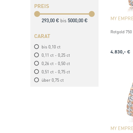
PREIS
MY EMPR
293,00 €
bis
5000,00 €
Rotgold 750 (
CARAT
bis 0,10 ct
4.830,- €
0,11 ct - 0,25 ct
0,26 ct - 0,50 ct
0,51 ct - 0,75 ct
über 0,75 ct
MY EMPR