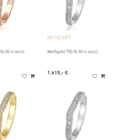
T
MY HEART
(0,30 ct w/si)
Weißgold 750 (0,30 ct w/si)
1.615,- €