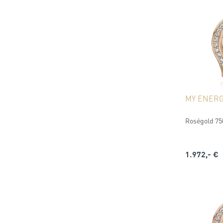
MY ENERG
Roségold 750
1.972,- €