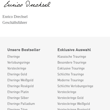
Enrico Drechsel
Geschäftsführer
Unsere Bestseller
Exklusive Auswahl
Eheringe
Klassische Trauringe
Verlobungsringe
Besondere Trauringe
Vorsteckringe
Exklusive Trauringe
Eheringe Gold
Schlichte Trauringe
Eheringe Weißgold
Moderne Trauringe
Eheringe Roségold
Schlichte Verlobungsringe
Eheringe Platin
Vorsteckringe
Eheringe Silber
Vorsteckringe Gold
Eheringe Palladium
Vorsteckringe Weißgold
Eheringe Titan
Vorsteckringe Roségold