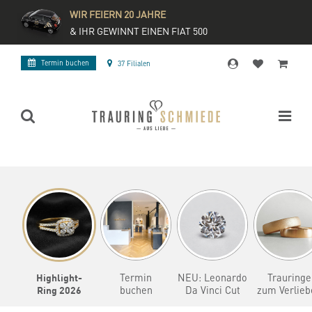
WIR FEIERN 20 JAHRE
& IHR GEWINNT EINEN FIAT 500
Termin buchen
37 Filialen
Highlight-
Termin
NEU: Leonardo
Trauringe
Ring 2026
buchen
Da Vinci Cut
zum Verlieb