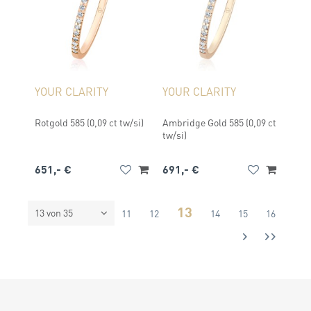
YOUR CLARITY
YOUR CLARITY
Rotgold 585 (0,09 ct tw/si)
Ambridge Gold 585 (0,09 ct
tw/si)
651,- €
691,- €
13
13 von 35
10
11
12
14
15
16