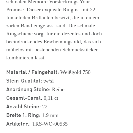
schmalen Memoire Vorsteckrings Your
Promise. Dieser exquisite Ring ist mit 22
funkelnden Brillanten besetzt, die in einem
zarten Band eingefasst sind. Die schmale
Ringschiene sorgt für ein dezentes und doch
beeindruckendes Erscheinungsbild, das sich
mühelos mit bestehenden Schmuckstücken
kombinieren lässt.
Material / Feingehalt:
Weißgold 750
Stein-Qualität:
tw/si
Anordnung Steine:
Reihe
Gesamt-Carat:
0,11 ct
Anzahl Steine:
22
Breite 1. Ring:
1.9 mm
Artikelnr.:
TRS-WO-00535