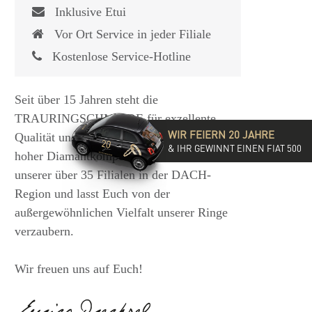
Inklusive Etui
Vor Ort Service in jeder Filiale
Kostenlose Service-Hotline
Seit über 15 Jahren steht die
TRAURINGSCHMIEDE für exzellente
WIR FEIERN 20 JAHRE
Qualität und hochwertige Beratung mit
& IHR GEWINNT EINEN FIAT 500
hoher Diamantkompetenz. Besucht eine
unserer über 35 Filialen in der DACH-
Region und lasst Euch von der
außergewöhnlichen Vielfalt unserer Ringe
verzaubern.
Wir freuen uns auf Euch!