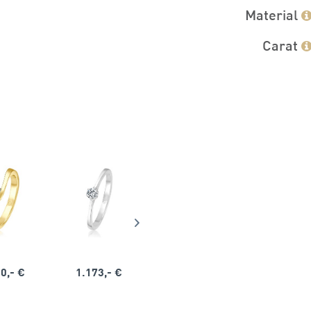
Material
Carat
0,- €
1.173,- €
1.164,- €
1.563,-