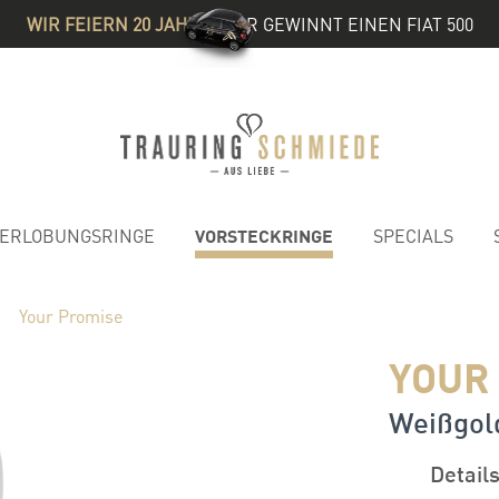
WIR FEIERN 20 JAHRE
& IHR GEWINNT EINEN FIAT 500
VORSTECKRINGE
ERLOBUNGSRINGE
SPECIALS
Your Promise
YOUR
Weißgold
Detail