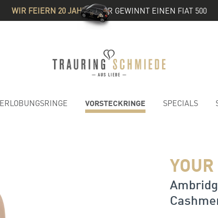
WIR FEIERN 20 JAHRE
& IHR GEWINNT EINEN FIAT 500
VORSTECKRINGE
ERLOBUNGSRINGE
SPECIALS
YOUR
Ambridge
Cashmer