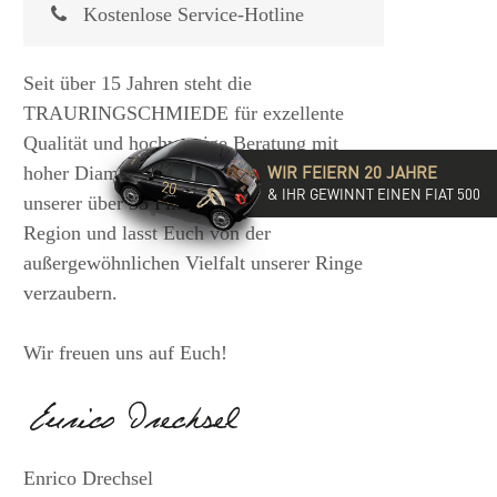
Kostenlose Service-Hotline
Seit über 15 Jahren steht die
TRAURINGSCHMIEDE für exzellente
Qualität und hochwertige Beratung mit
WIR FEIERN 20 JAHRE
hoher Diamantkompetenz. Besucht eine
& IHR GEWINNT EINEN FIAT 500
unserer über 35 Filialen in der DACH-
Region und lasst Euch von der
außergewöhnlichen Vielfalt unserer Ringe
verzaubern.
Wir freuen uns auf Euch!
Enrico Drechsel