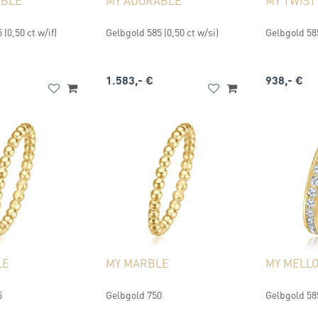
ABLE
MY ADORABLE
MY TWIST
(0,50 ct w/if)
Gelbgold 585 (0,50 ct w/si)
Gelbgold 58
1.583,- €
938,- €
LE
MY MARBLE
MY MELL
5
Gelbgold 750
Gelbgold 585