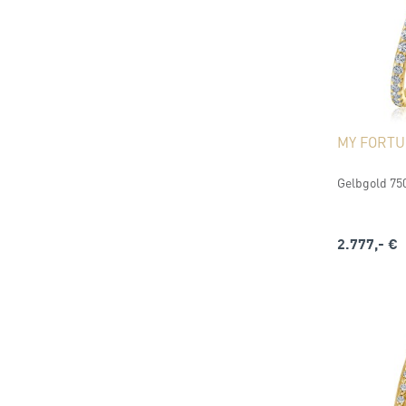
MY FORT
Gelbgold 750
2.777,- €