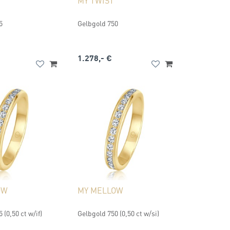
MY TWIST
5
Gelbgold 750
1.278,- €
OW
MY MELLOW
 (0,50 ct w/if)
Gelbgold 750 (0,50 ct w/si)