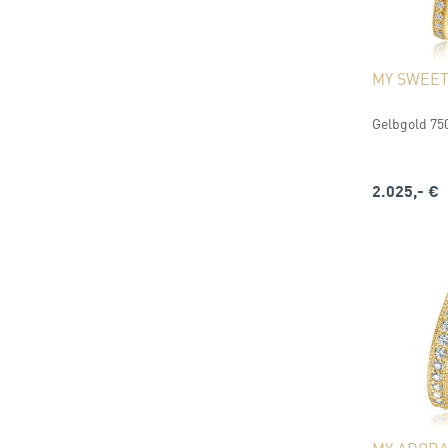
MY SWEE
Gelbgold 750
2.025,- €