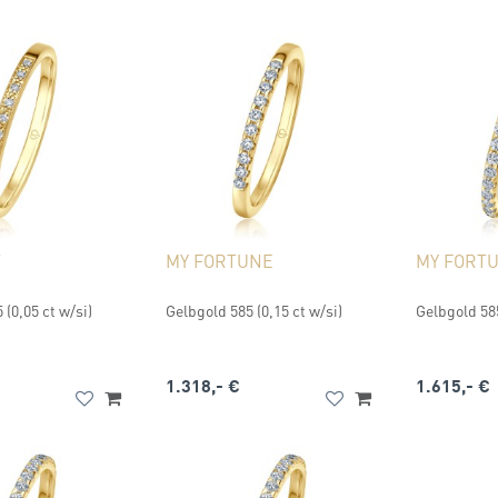
T
MY FORTUNE
MY FORT
 (0,05 ct w/si)
Gelbgold 585 (0,15 ct w/si)
Gelbgold 585
1.318,- €
1.615,- €