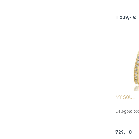
1.539,- €
MY SOUL
Gelbgold 585
729,- €