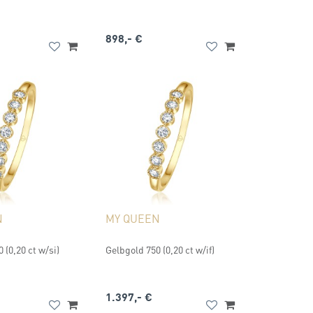
898,- €
N
MY QUEEN
 (0,20 ct w/si)
Gelbgold 750 (0,20 ct w/if)
1.397,- €