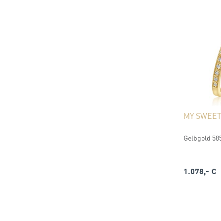
MY SWEE
Gelbgold 585
1.078,- €