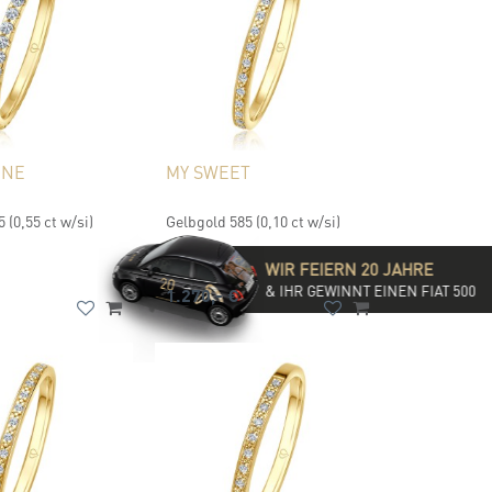
UNE
MY SWEET
 (0,55 ct w/si)
Gelbgold 585 (0,10 ct w/si)
WIR FEIERN 20 JAHRE
& IHR GEWINNT EINEN FIAT 500
1.270,- €