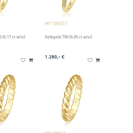
T
MY SWEET
 (0,17 ct w/si)
Gelbgold 750 (0,05 ct w/si)
1.280,- €