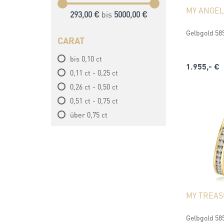
MY ANGEL
293,00 €
bis
5000,00 €
Gelbgold 585
CARAT
bis 0,10 ct
1.955,- €
0,11 ct - 0,25 ct
0,26 ct - 0,50 ct
0,51 ct - 0,75 ct
über 0,75 ct
MY TREA
Gelbgold 585