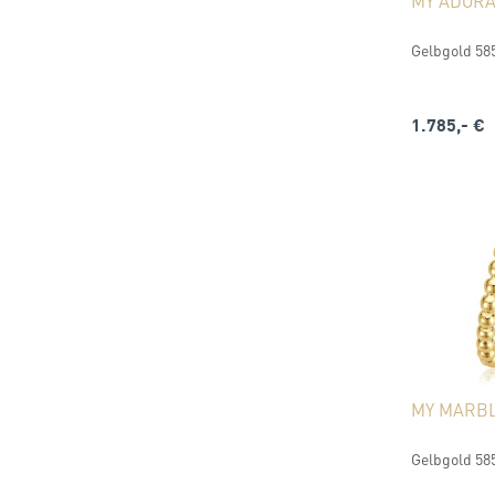
MY ADOR
Gelbgold 585 
1.785,- €
MY MARB
Gelbgold 58