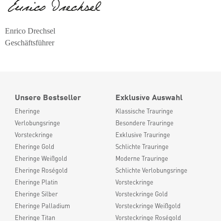
Enrico Drechsel
Geschäftsführer
Unsere Bestseller
Exklusive Auswahl
Eheringe
Klassische Trauringe
Verlobungsringe
Besondere Trauringe
Vorsteckringe
Exklusive Trauringe
Eheringe Gold
Schlichte Trauringe
Eheringe Weißgold
Moderne Trauringe
Eheringe Roségold
Schlichte Verlobungsringe
Eheringe Platin
Vorsteckringe
Eheringe Silber
Vorsteckringe Gold
Eheringe Palladium
Vorsteckringe Weißgold
Eheringe Titan
Vorsteckringe Roségold