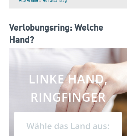
Alle Artikel
»
Heiratsantrag
Verlobungsring: Welche
Hand?
LINKE HAND,
RINGFINGER
Wähle das Land aus: