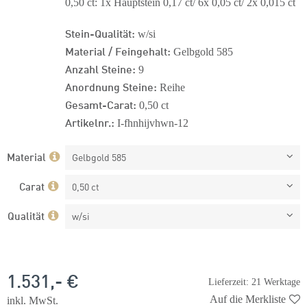
0,50 ct: 1x Hauptstein 0,17 ct/ 6x 0,05 ct/ 2x 0,015 ct
Stein-Qualität:
w/si
Material / Feingehalt:
Gelbgold 585
Anzahl Steine:
9
Anordnung Steine:
Reihe
Gesamt-Carat:
0,50 ct
Artikelnr.:
I-fhnhijvhwn-12
Material
Gelbgold 585
Carat
0,50 ct
Qualität
w/si
1.531,- €
Lieferzeit: 21 Werktage
Auf die Merkliste
inkl. MwSt.