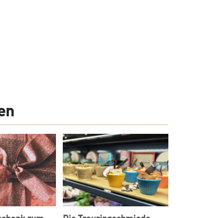
en
schenk zum
Die Trauringschmiede