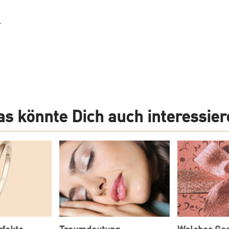
-
as könnte Dich auch interessier
rfekte
Traumdeutung
Welches Ge